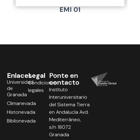
EMI 01
Enlaces
Legal
Ponte en
contacto
Universidad
Condiciones
de
Instituto
legales
Granada
Interuniversitario
Climanevada
del Sistema Tierra
Histonevada
en Andalucía Avd.
Mediterráneo,
Biblionevada
s/n 18072
Granada