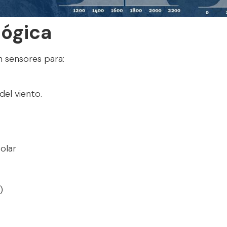
lógica
 sensores para:
del viento.
olar
)