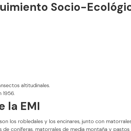
guimiento Socio-Ecológi
nsectos altitudinales.
 1956.
e la EMI
on los robledales y los encinares, junto con matorrales
 de coníferas, matorrales de media montaña y pastos d