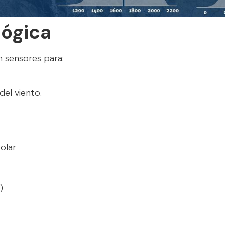
lógica
 sensores para:
del viento.
olar
)