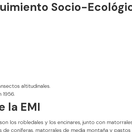
guimiento Socio-Ecológi
nsectos altitudinales.
 1956.
e la EMI
on los robledales y los encinares, junto con matorrales
 de coníferas, matorrales de media montaña y pastos d