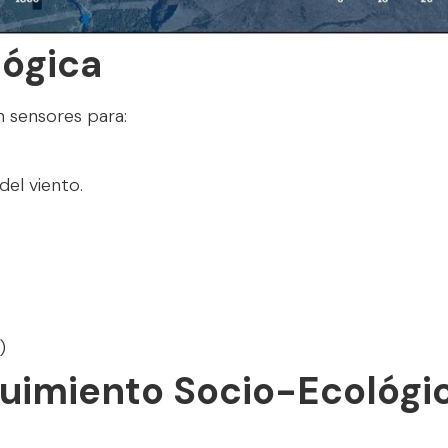
lógica
 sensores para:
del viento.
)
guimiento Socio-Ecológi