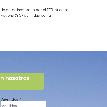
El Observ
n de datos impulsada por eLTER. Nuestra
El programa «Cam
ations (SO) definidas por la...
Ecología en la U
n nosotros
Apellidos