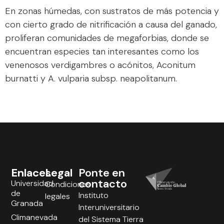
En zonas húmedas, con sustratos de más potencia y
con cierto grado de nitrificación a causa del ganado,
proliferan comunidades de megaforbias, donde se
encuentran especies tan interesantes como los
venenosos verdigambres o acónitos, Aconitum
burnatti y A. vulparia subsp. neapolitanum.
Enlaces
Legal
Ponte en
contacto
Universidad
Condiciones
de
Instituto
legales
Granada
Interuniversitario
Climanevada
del Sistema Tierra