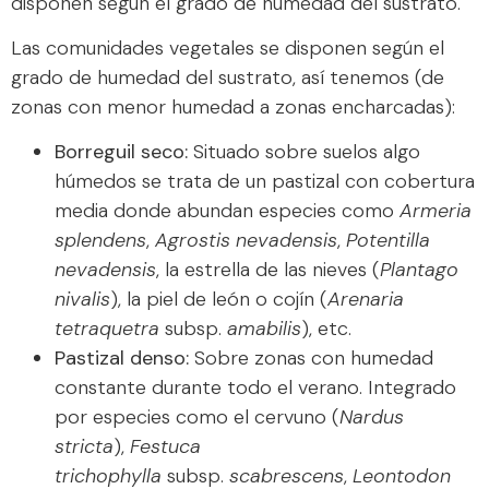
disponen según el grado de humedad del sustrato.
Las comunidades vegetales se disponen según el
grado de humedad del sustrato, así tenemos (de
zonas con menor humedad a zonas encharcadas):
Borreguil seco:
Situado sobre suelos algo
húmedos se trata de un pastizal con cobertura
media donde abundan especies como
Armeria
splendens
,
Agrostis nevadensis
,
Potentilla
nevadensis
, la estrella de las nieves (
Plantago
nivalis
), la piel de león o cojín (
Arenaria
tetraquetra
subsp.
amabilis
), etc.
Pastizal denso:
Sobre zonas con humedad
constante durante todo el verano. Integrado
por especies como el cervuno (
Nardus
stricta
),
Festuca
trichophylla
subsp.
scabrescens
,
Leontodon