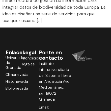
infraestructura de gestión de información para
integrar datos de biodiversidad de toda Europa. La
idea es diseñar una serie de servicios para que
cualquier usuario […]
Enlaces
Legal
Ponte en
contacto
Universidad
Condiciones
de
Instituto
legales
Granada
Interuniversitario
Climanevada
del Sistema Tierra
Histonevada
en Andalucía Avd.
Mediterráneo,
Biblionevada
s/n 18072
Granada
Email: