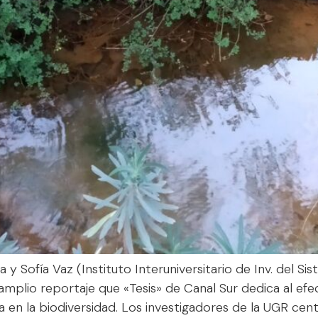
 Sofía Vaz (Instituto Interuniversitario de Inv. del Sis
amplio reportaje que «Tesis» de Canal Sur dedica al efe
a en la biodiversidad. Los investigadores de la UGR cent