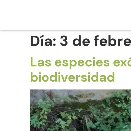
Día:
3 de febr
Las especies ex
biodiversidad