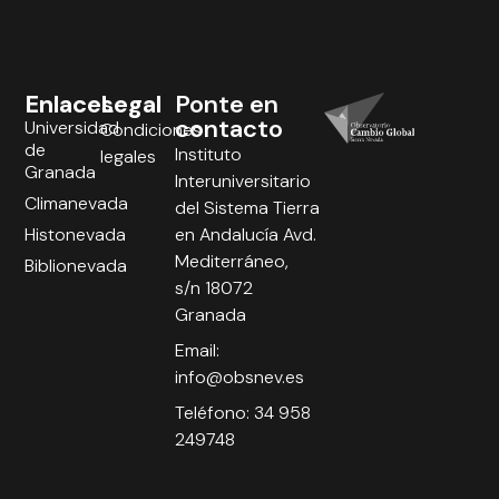
Enlaces
Legal
Ponte en
contacto
Universidad
Condiciones
de
Instituto
legales
Granada
Interuniversitario
Climanevada
del Sistema Tierra
Histonevada
en Andalucía Avd.
Mediterráneo,
Biblionevada
s/n 18072
Granada
Email:
info@obsnev.es
Teléfono: 34 958
249748