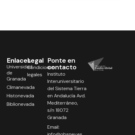
Enlaces
Legal
Ponte en
contacto
Universidad
Condiciones
de
Instituto
legales
Granada
Interuniversitario
Climanevada
del Sistema Tierra
Histonevada
en Andalucía Avd.
Mediterráneo,
Biblionevada
s/n 18072
Granada
Email:
info@obsnev.es