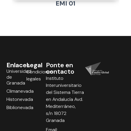
EMI 01
Enlaces
Legal
Ponte en
contacto
Universidad
Condiciones
de
Instituto
legales
Granada
Interuniversitario
Climanevada
del Sistema Tierra
Histonevada
en Andalucía Avd.
Mediterráneo,
Biblionevada
s/n 18072
Granada
Email: