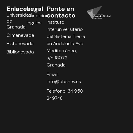
Enlaces
Legal
Ponte en
contacto
Universidad
Condiciones
de
Instituto
legales
Granada
Interuniversitario
Climanevada
del Sistema Tierra
Histonevada
en Andalucía Avd.
Mediterráneo,
Biblionevada
s/n 18072
Granada
Email:
info@obsnev.es
Teléfono: 34 958
249748