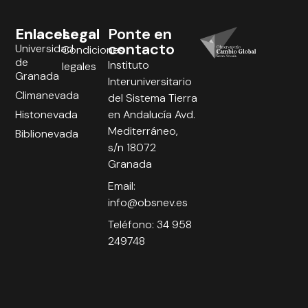
Enlaces
Legal
Ponte en
contacto
Universidad
Condiciones
de
Instituto
legales
Granada
Interuniversitario
Climanevada
del Sistema Tierra
Histonevada
en Andalucía Avd.
Mediterráneo,
Biblionevada
s/n 18072
Granada
Email:
info@obsnev.es
Teléfono: 34 958
249748