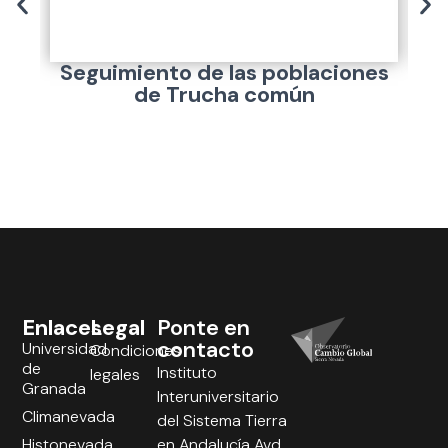
Seguimiento de las poblaciones
C
de Trucha común
Enlaces
Legal
Ponte en
contacto
Universidad
Condiciones
de
Instituto
legales
Granada
Interuniversitario
Climanevada
del Sistema Tierra
Histonevada
en Andalucía Avd.