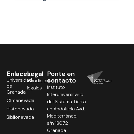
Enlaces
Legal
Ponte en
contacto
Universidad
Condiciones
de
Instituto
legales
Granada
Interuniversitario
Climanevada
del Sistema Tierra
Histonevada
en Andalucía Avd.
Mediterráneo,
Biblionevada
s/n 18072
Granada