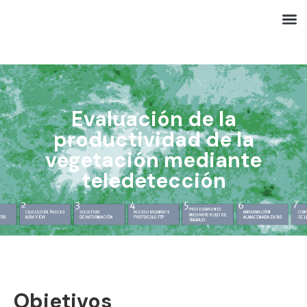
Evaluación de la
productividad de la
vegetación mediante
teledetección
Objetivos