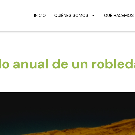
INICIO
QUIÉNES SOMOS
QUÉ HACEMOS
9
lo anual de un robled