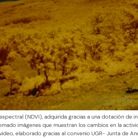
spectral (NDVI), adquirida gracias a una dotación de in
tomado imágenes que muestran los cambios en la activid
video, elaborado gracias al convenio UGR- Junta de And