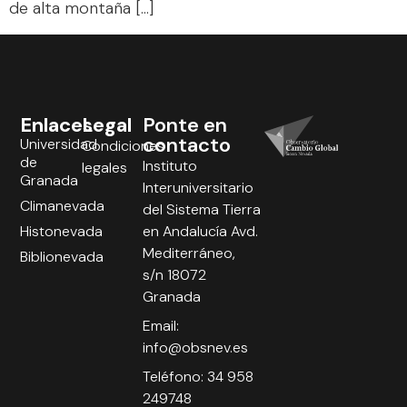
de alta montaña […]
Enlaces
Legal
Ponte en
contacto
Universidad
Condiciones
de
Instituto
legales
Granada
Interuniversitario
Climanevada
del Sistema Tierra
Histonevada
en Andalucía Avd.
Mediterráneo,
Biblionevada
s/n 18072
Granada
Email:
info@obsnev.es
Teléfono: 34 958
249748