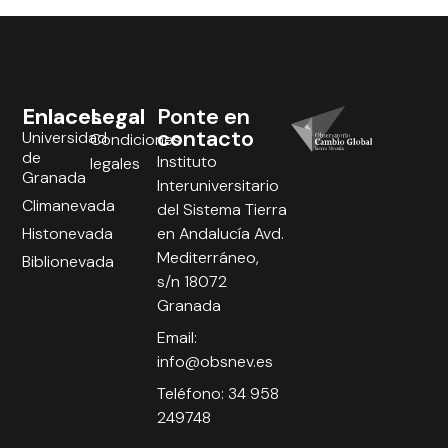
Enlaces
Legal
Ponte en
contacto
Universidad
Condiciones
de
Instituto
legales
Granada
Interuniversitario
Climanevada
del Sistema Tierra
Histonevada
en Andalucía Avd.
Mediterráneo,
Biblionevada
s/n 18072
Granada
Email:
info@obsnev.es
Teléfono: 34 958
249748