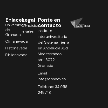
Enlaces
Legal
Ponte en
contacto
Universidad
Condiciones
de
Instituto
legales
Granada
Interuniversitario
Climanevada
del Sistema Tierra
Histonevada
en Andalucía Avd.
Mediterráneo,
Biblionevada
s/n 18072
Granada
Email:
info@obsnev.es
Teléfono: 34 958
249748