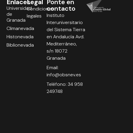
Enlaces
Legal
Ponte en
contacto
Universidad
Condiciones
de
Instituto
legales
Granada
Interuniversitario
Climanevada
del Sistema Tierra
Histonevada
en Andalucía Avd.
Mediterráneo,
Biblionevada
s/n 18072
Granada
Email:
info@obsnev.es
Teléfono: 34 958
249748