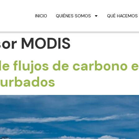
INICIO
QUIÉNES SOMOS
QUÉ HACEMOS
sor MODIS
de flujos de carbono 
turbados