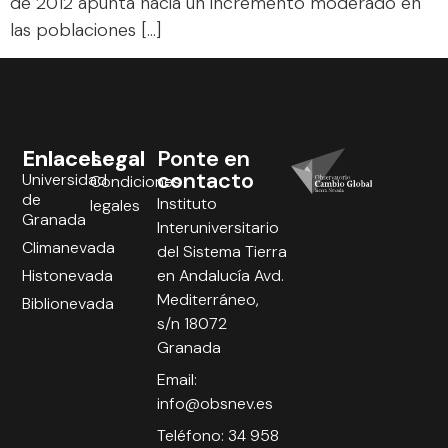
de 2012 apunta hacia un incremento moderado en
las poblaciones […]
Enlaces
Legal
Ponte en
contacto
Universidad
Condiciones
de
Instituto
legales
Granada
Interuniversitario
Climanevada
del Sistema Tierra
Histonevada
en Andalucía Avd.
Mediterráneo,
Biblionevada
s/n 18072
Granada
Email:
info@obsnev.es
Teléfono: 34 958