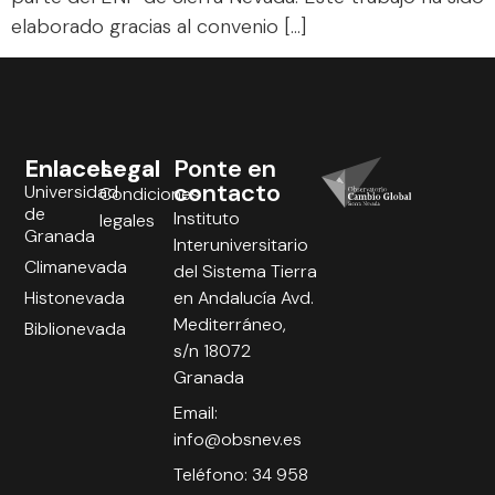
elaborado gracias al convenio […]
Enlaces
Legal
Ponte en
contacto
Universidad
Condiciones
de
Instituto
legales
Granada
Interuniversitario
Climanevada
del Sistema Tierra
Histonevada
en Andalucía Avd.
Mediterráneo,
Biblionevada
s/n 18072
Granada
Email:
info@obsnev.es
Teléfono: 34 958