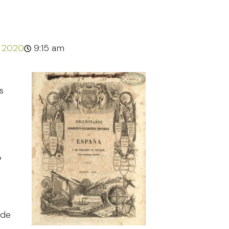
 2020
9:15 am
s
)
P
 de