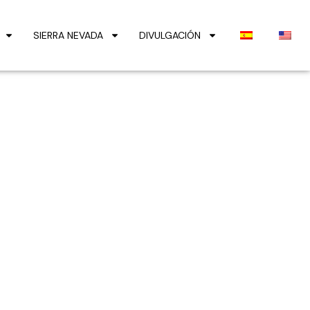
SIERRA NEVADA
DIVULGACIÓN
l hombre: una
 geográficos y
da