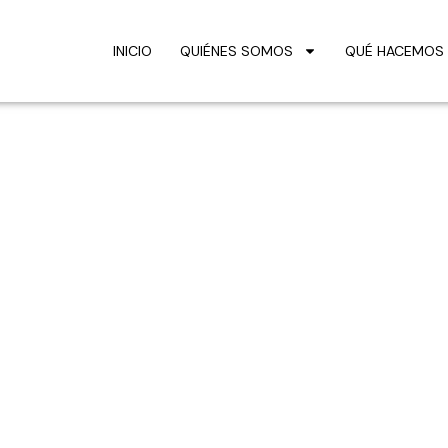
INICIO
QUIÉNES SOMOS
QUÉ HACEMOS
mas nevadenses y e
omún. Diccionarios
atastro de Ensena