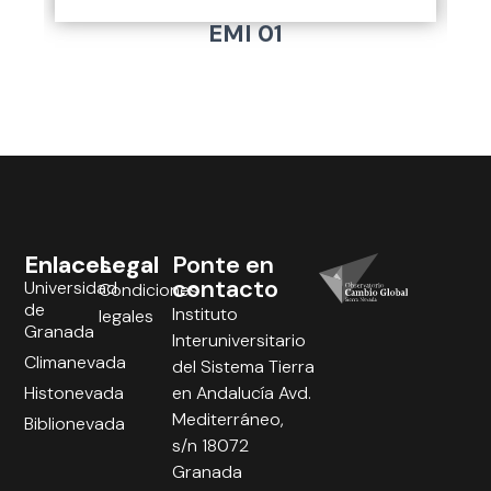
EMI 01
Enlaces
Legal
Ponte en
contacto
Universidad
Condiciones
de
Instituto
legales
Granada
Interuniversitario
Climanevada
del Sistema Tierra
Histonevada
en Andalucía Avd.
Mediterráneo,
Biblionevada
s/n 18072
Granada