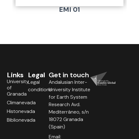
EMI 01
Links
Legal
Get in touch
University
Legal
Andalusian Inter-
of
conditions
University Institute
Granada
for Earth System
Climanevada
Research Avd.
Histonevada
Mediterráneo, s/n
18072 Granada
Biblionevada
(Spain)
Email: