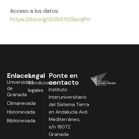
Acceso a los datos:
https://doi.org/10.15470/3ucqfm
Enlaces
Legal
Ponte en
contacto
Universidad
Condiciones
de
Instituto
legales
Granada
Interuniversitario
Climanevada
del Sistema Tierra
Histonevada
en Andalucía Avd.
Mediterráneo,
Biblionevada
s/n 18072
Granada