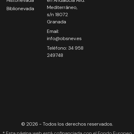
Histonevada
en Andalucía Avd.
Mediterráneo,
Biblionevada
s/n 18072
Granada
Email:
info@obsnev.es
Teléfono: 34 958
249748
© 2026 - Todos los derechos reservados.
* Esta página web está cofinanciada con el Fondo Europeo