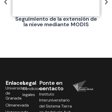
Seguimiento de la extensión de
A
la nieve mediante MODIS
Enlaces
Legal
Ponte en
contacto
Universidad
Condiciones
de
Instituto
legales
Granada
Interuniversitario
Climanevada
del Sistema Tierra