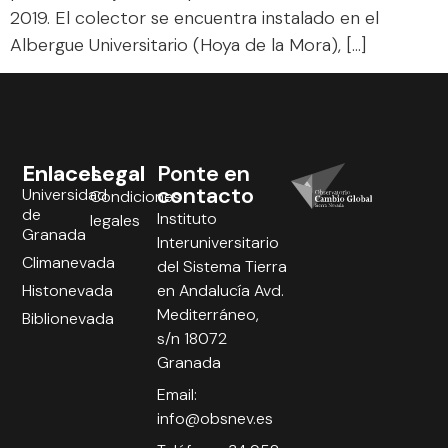
2019. El colector se encuentra instalado en el
Albergue Universitario (Hoya de la Mora), […]
Enlaces
Legal
Ponte en
contacto
Universidad
Condiciones
de
Instituto
legales
Granada
Interuniversitario
Climanevada
del Sistema Tierra
Histonevada
en Andalucía Avd.
Mediterráneo,
Biblionevada
s/n 18072
Granada
Email:
info@obsnev.es