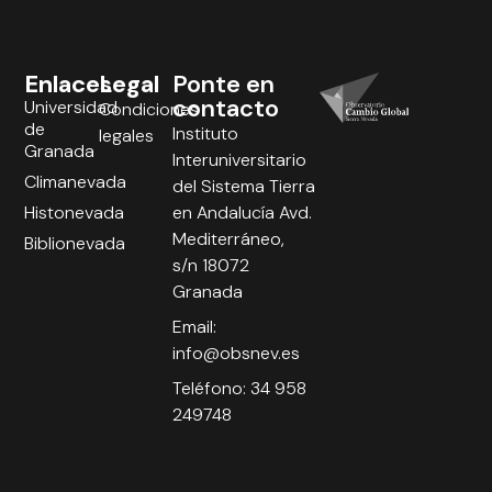
Enlaces
Legal
Ponte en
contacto
Universidad
Condiciones
de
Instituto
legales
Granada
Interuniversitario
Climanevada
del Sistema Tierra
Histonevada
en Andalucía Avd.
Mediterráneo,
Biblionevada
s/n 18072
Granada
Email:
info@obsnev.es
Teléfono: 34 958
249748