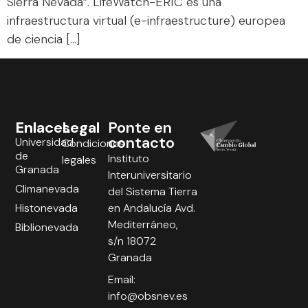
Sierra Nevada”. LifeWatch-ERIC es una
infraestructura virtual (e-infraestructure) europea
de ciencia […]
Enlaces
Legal
Ponte en
contacto
Universidad
Condiciones
de
Instituto
legales
Granada
Interuniversitario
Climanevada
del Sistema Tierra
Histonevada
en Andalucía Avd.
Mediterráneo,
Biblionevada
s/n 18072
Granada
Email:
info@obsnev.es