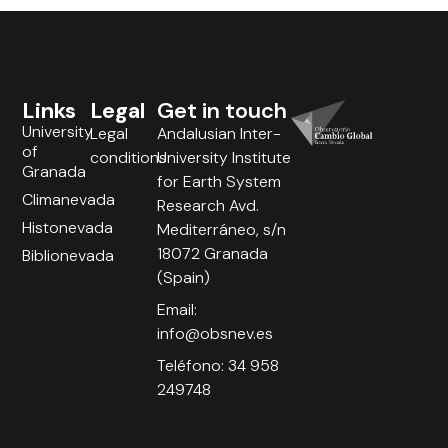
Links
Legal
Get in touch
University
Legal
Andalusian Inter-
of
conditions
University Institute
Granada
for Earth System
Climanevada
Research Avd.
Histonevada
Mediterráneo, s/n
18072 Granada
Biblionevada
(Spain)
Email:
info@obsnev.es
Teléfono: 34 958
249748