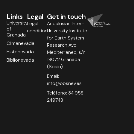
Links
Legal
Get in touch
University
Legal
Andalusian Inter-
of
conditions
University Institute
Granada
for Earth System
Climanevada
Research Avd.
Histonevada
Mediterráneo, s/n
18072 Granada
Biblionevada
(Spain)
Email:
info@obsnev.es
Teléfono: 34 958
249748