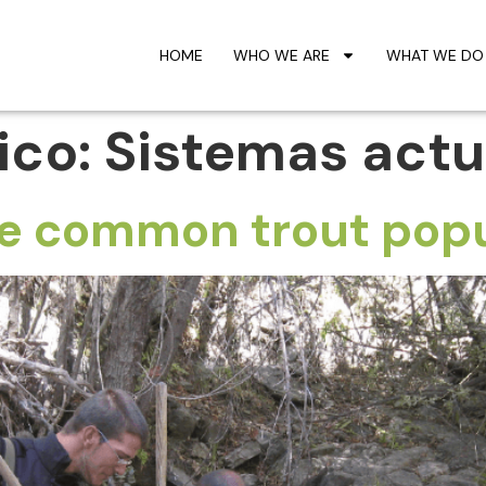
HOME
WHO WE ARE
WHAT WE DO
ico:
Sistemas actu
he common trout pop