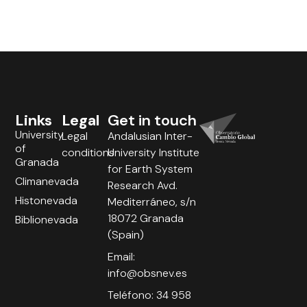
Links
Legal
Get in touch
University
Legal
Andalusian Inter-
of
conditions
University Institute
Granada
for Earth System
Climanevada
Research Avd.
Histonevada
Mediterráneo, s/n
18072 Granada
Biblionevada
(Spain)
Email:
info@obsnev.es
Teléfono: 34 958