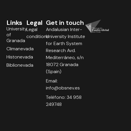
Links
Legal
Get in touch
University
Legal
Andalusian Inter-
of
conditions
University Institute
Granada
for Earth System
Climanevada
Research Avd.
Histonevada
Mediterráneo, s/n
18072 Granada
Biblionevada
(Spain)
Email:
info@obsnev.es
Teléfono: 34 958
249748