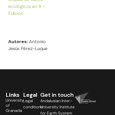
ecológicos en R. I
Edición
Autores:
Antonio
Jesús Pérez-Luque
Links
Legal
Get in touch
University
Legal
Andalusian Inter-
of
conditions
University Institute
Granada
for Earth System