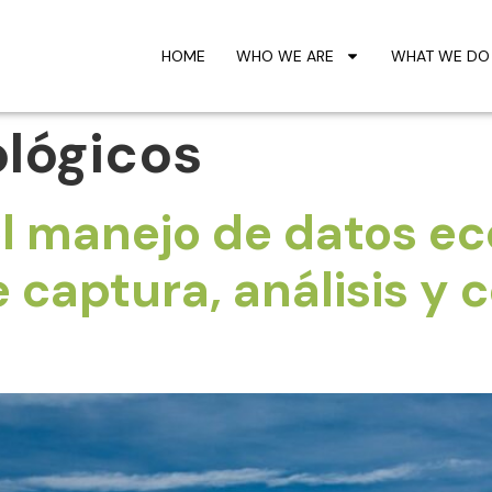
HOME
WHO WE ARE
WHAT WE DO
lógicos
l manejo de datos ec
 captura, análisis y 