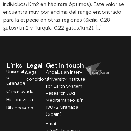
individuos/Km2 en hábitats óptimos). Este valor se
encuentra muy por encima del rango encontrado
para la especie en otras regiones (Sicilia: 0,28
gatos/km2 y Turquía: 0,22 gatos/km2). […]
Links
Legal
Get in touch
University
Legal
Andalusian Inter-
of
conditions
University Institute
Granada
for Earth System
Climanevada
Research Avd.
Histonevada
Mediterráneo, s/n
18072 Granada
Biblionevada
(Spain)
Email:
info@obsnev.es