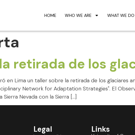
HOME
WHO WE ARE
WHAT WE DO
rta
a retirada de los gla
en Lima un taller sobre la retirada de los glaciares and
isciplinary Network for Adaptation Strategies". El Obser
Sierra Nevada con la Sierra […]
Legal
Links