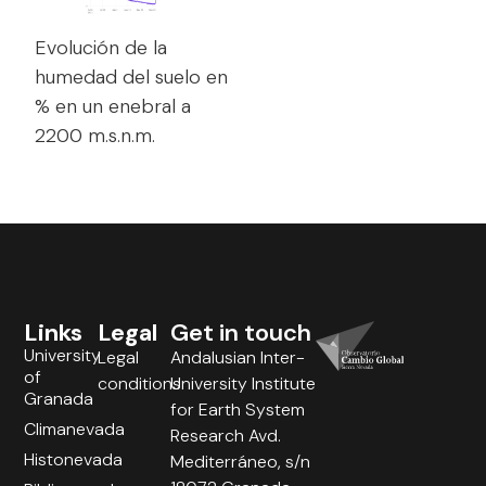
Evolución de la
humedad del suelo en
% en un enebral a
2200 m.s.n.m.
Links
Legal
Get in touch
University
Legal
Andalusian Inter-
of
conditions
University Institute
Granada
for Earth System
Climanevada
Research Avd.
Histonevada
Mediterráneo, s/n