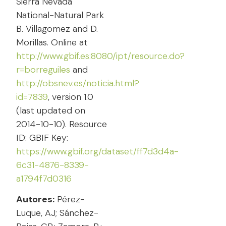
Sierra Nevada
National-Natural Park
B. Villagomez and D.
Morillas. Online at
http://www.gbif.es:8080/ipt/resource.do?
r=borreguiles
and
http://obsnev.es/noticia.html?
id=7839
, version 1.0
(last updated on
2014-10-10). Resource
ID: GBIF Key:
https://www.gbif.org/dataset/ff7d3d4a-
6c31-4876-8339-
a1794f7d0316
Autores:
Pérez-
Luque, AJ; Sánchez-