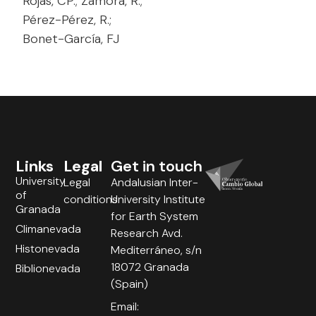
Rojas, CP.; Zamora, R.;
Pérez-Pérez, R.;
Bonet-García, FJ
Links
Legal
Get in touch
University
Legal
Andalusian Inter-
of
conditions
University Institute
Granada
for Earth System
Climanevada
Research Avd.
Histonevada
Mediterráneo, s/n
18072 Granada
Biblionevada
(Spain)
Email: