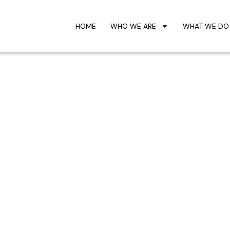
HOME
WHO WE ARE
WHAT WE DO
uso del suelo y de
etal en Sierra Ne