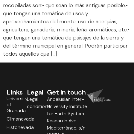
recopiladas son:• que sean lo más antiguas posible.•
que tengan una temática de usos y
aprovechamientos del monte: uso de acequias,
agricultura, ganadería, minería, leña, aromáticas, etc.•
que tengan una temática de paisajes de la sierra y
del término municipal en general. Podrán participar
todos aquellos que […]
Links
Legal
Get in touch
University
Legal
Andalusian Inter-
of
conditions
University Institute
Granada
for Earth System
Climanevada
Research Avd.
Histonevada
Mediterráneo, s/n