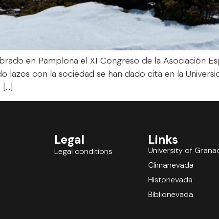
ebrado en Pamplona el XI Congreso de la Asociación Es
do lazos con la sociedad se han dado cita en la Universi
 […]
Legal
Links
University of Grana
Legal conditions
Climanevada
Histonevada
Biblionevada