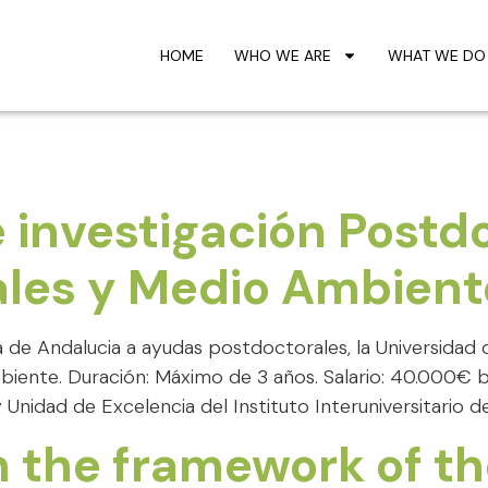
HOME
WHO WE ARE
WHAT WE DO
 investigación Postd
ales y Medio Ambient
a de Andalucia a ayudas postdoctorales, la Universidad
ente. Duración: Máximo de 3 años. Salario: 40.000€ br
idad de Excelencia del Instituto Interuniversitario de 
in the framework of t