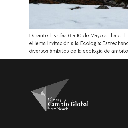
Durante los días 6 a 10 de Mayo se ha cel
el lema Invitación a la Ecología: Estrechan
diversos ámbitos de la ecología de ambito