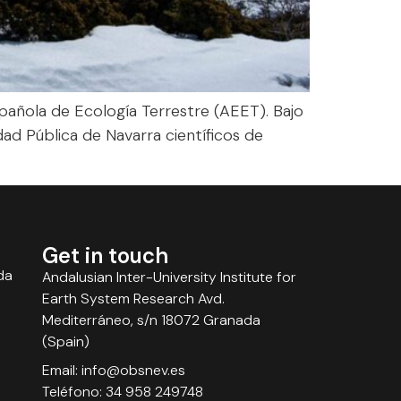
pañola de Ecología Terrestre (AEET). Bajo
dad Pública de Navarra científicos de
Get in touch
da
Andalusian Inter-University Institute for
Earth System Research Avd.
Mediterráneo, s/n 18072 Granada
(Spain)
Email: info@obsnev.es
Teléfono: 34 958 249748