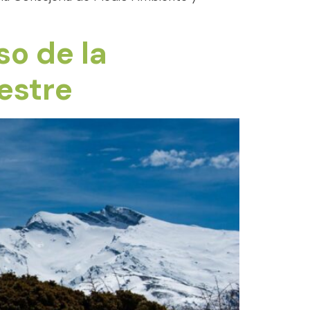
so de la
estre