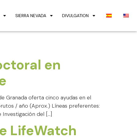
SIERRA NEVADA
DIVULGATION
octoral en
e
 de Granada oferta cinco ayudas en el
utos / año (Aprox.) Líneas preferentes:
Investigación del […]
he LifeWatch