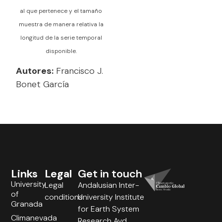
al que pertenece y el tamaño
muestra de manera relativa la
longitud de la serie temporal
disponible.
Autores:
Francisco J.
Bonet García
Links
Legal
Get in touch
University
Legal
Andalusian Inter-
of
conditions
University Institute
Granada
for Earth System
Climanevada
Research Avd.